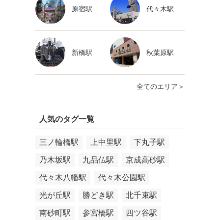
原宿駅
代々木駅
新橋駅
秋葉原駅
全てのエリア＞
人気のタグ一覧
三ノ輪橋駅
上中里駅
下丸子駅
乃木坂駅
九品仏駅
京成高砂駅
代々木八幡駅
代々木公園駅
光が丘駅
勝どき駅
北千束駅
南砂町駅
参宮橋駅
四ツ谷駅