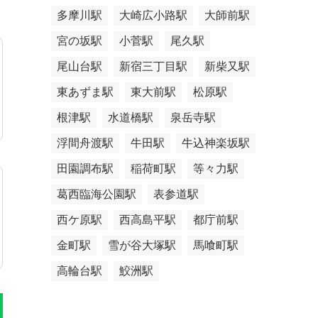
多摩川駅
大崎広小路駅
大師前駅
宮の坂駅
小菅駅
尾久駅
尾山台駅
新宿三丁目駅
新柴又駅
東あずま駅
東大前駅
松原駅
根津駅
水道橋駅
泉岳寺駅
浮間舟渡駅
牛田駅
牛込神楽坂駅
田園調布駅
稲荷町駅
等々力駅
葛西臨海公園駅
表参道駅
西ケ原駅
西高島平駅
都庁前駅
金町駅
雪が谷大塚駅
馬喰町駅
高輪台駅
鮫洲駅