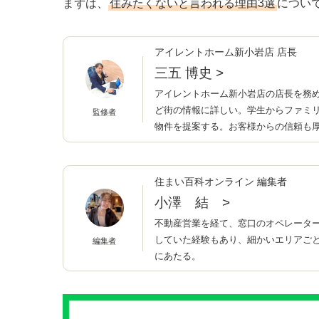
まずは、
住みたくないと言われる理由3選
につい
アイレントホーム新小岩店 店長
三五 博史
>
アイレントホーム新小岩店の店長を務め
ど街の情報に詳しい。学生からファミ
監修者
物件を提案する。お客様からの信頼も
住まい百科オンライン 編集者
小澤 結
>
不動産営業を経て、窓口のオペレータ
していた経験もあり、細かいエリアご
編集者
にあたる。