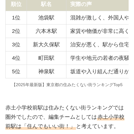
順位
駅名
実際の声
1位
池袋駅
混雑が激しく、外国人や
2位
六本木駅
家賃や物価が非常に高く
3位
新大久保駅
治安が悪く、駅から住宅
4位
町田駅
学生や地元の若者の夜騒
5位
神泉駅
坂道や入り組んだ通りが
【2025年最新版】東京都の住みたくない街ランキングTop5
赤土小学校前駅は住みたくない街ランキングでは
圏外でしたので、編集チームとしては
赤土小学校
前駅は「住んでもいい街！」
と考えています。