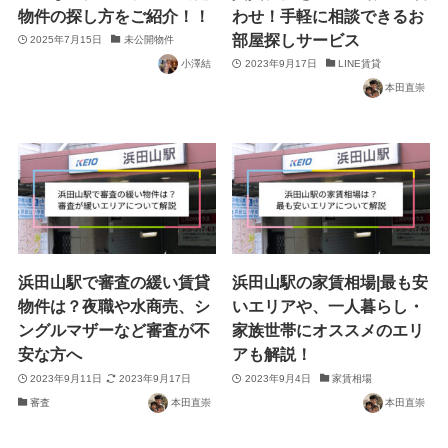
物件の探し方をご紹介！！
わせ！手軽に相談できるお
部屋探しサービス
2025年7月15日
未公開物件
小澤結
2023年9月17日
LINE賃貸
本田直崇
浜田山駅で審査の緩い賃貸
浜田山駅の家賃相場|最も安
物件は？夜職や水商売、シ
いエリアや、一人暮らし・
ングルマザーなど審査が不
家族世帯にオススメのエリ
安な方へ
アも解説！
2023年9月11日
2023年9月17日
2023年9月4日
家賃相場
審査
本田直崇
本田直崇