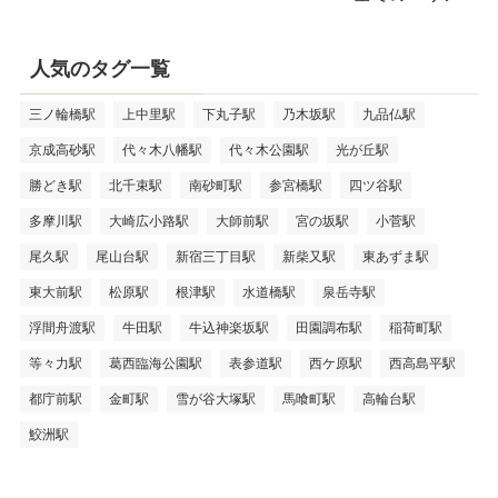
人気のタグ一覧
三ノ輪橋駅
上中里駅
下丸子駅
乃木坂駅
九品仏駅
京成高砂駅
代々木八幡駅
代々木公園駅
光が丘駅
勝どき駅
北千束駅
南砂町駅
参宮橋駅
四ツ谷駅
多摩川駅
大崎広小路駅
大師前駅
宮の坂駅
小菅駅
尾久駅
尾山台駅
新宿三丁目駅
新柴又駅
東あずま駅
東大前駅
松原駅
根津駅
水道橋駅
泉岳寺駅
浮間舟渡駅
牛田駅
牛込神楽坂駅
田園調布駅
稲荷町駅
等々力駅
葛西臨海公園駅
表参道駅
西ケ原駅
西高島平駅
都庁前駅
金町駅
雪が谷大塚駅
馬喰町駅
高輪台駅
鮫洲駅