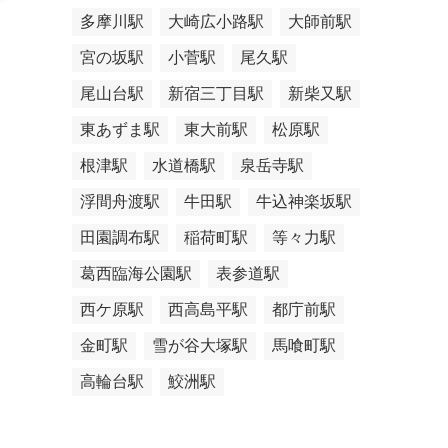
多摩川駅
大崎広小路駅
大師前駅
宮の坂駅
小菅駅
尾久駅
尾山台駅
新宿三丁目駅
新柴又駅
東あずま駅
東大前駅
松原駅
根津駅
水道橋駅
泉岳寺駅
浮間舟渡駅
牛田駅
牛込神楽坂駅
田園調布駅
稲荷町駅
等々力駅
葛西臨海公園駅
表参道駅
西ケ原駅
西高島平駅
都庁前駅
金町駅
雪が谷大塚駅
馬喰町駅
高輪台駅
鮫洲駅