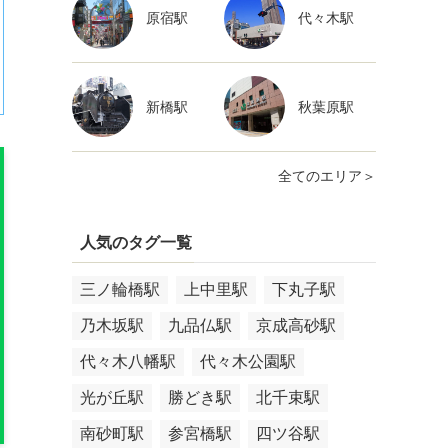
原宿駅
代々木駅
新橋駅
秋葉原駅
全てのエリア＞
人気のタグ一覧
三ノ輪橋駅
上中里駅
下丸子駅
乃木坂駅
九品仏駅
京成高砂駅
代々木八幡駅
代々木公園駅
光が丘駅
勝どき駅
北千束駅
南砂町駅
参宮橋駅
四ツ谷駅