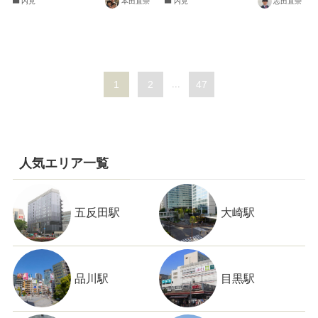
内見
本田直崇
内見
志田直崇
1
2
...
47
人気エリア一覧
五反田駅
大崎駅
品川駅
目黒駅