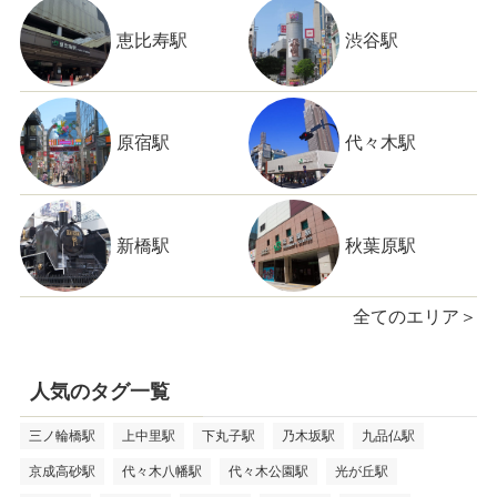
恵比寿駅
渋谷駅
原宿駅
代々木駅
新橋駅
秋葉原駅
全てのエリア＞
人気のタグ一覧
三ノ輪橋駅
上中里駅
下丸子駅
乃木坂駅
九品仏駅
京成高砂駅
代々木八幡駅
代々木公園駅
光が丘駅