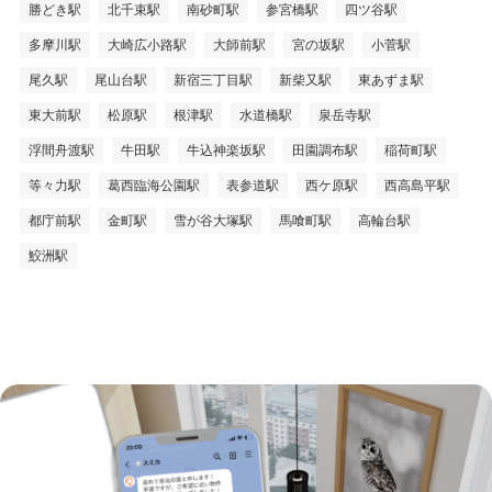
勝どき駅
北千束駅
南砂町駅
参宮橋駅
四ツ谷駅
多摩川駅
大崎広小路駅
大師前駅
宮の坂駅
小菅駅
尾久駅
尾山台駅
新宿三丁目駅
新柴又駅
東あずま駅
東大前駅
松原駅
根津駅
水道橋駅
泉岳寺駅
浮間舟渡駅
牛田駅
牛込神楽坂駅
田園調布駅
稲荷町駅
等々力駅
葛西臨海公園駅
表参道駅
西ケ原駅
西高島平駅
都庁前駅
金町駅
雪が谷大塚駅
馬喰町駅
高輪台駅
鮫洲駅