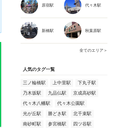
原宿駅
代々木駅
新橋駅
秋葉原駅
全てのエリア＞
人気のタグ一覧
三ノ輪橋駅
上中里駅
下丸子駅
乃木坂駅
九品仏駅
京成高砂駅
代々木八幡駅
代々木公園駅
光が丘駅
勝どき駅
北千束駅
南砂町駅
参宮橋駅
四ツ谷駅