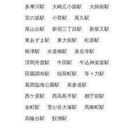
多摩川駅
大崎広小路駅
大師前駅
宮の坂駅
小菅駅
尾久駅
尾山台駅
新宿三丁目駅
新柴又駅
東あずま駅
東大前駅
松原駅
根津駅
水道橋駅
泉岳寺駅
浮間舟渡駅
牛田駅
牛込神楽坂駅
田園調布駅
稲荷町駅
等々力駅
葛西臨海公園駅
表参道駅
西ケ原駅
西高島平駅
都庁前駅
金町駅
雪が谷大塚駅
馬喰町駅
高輪台駅
鮫洲駅