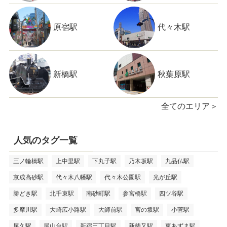
原宿駅
代々木駅
新橋駅
秋葉原駅
全てのエリア＞
人気のタグ一覧
三ノ輪橋駅
上中里駅
下丸子駅
乃木坂駅
九品仏駅
京成高砂駅
代々木八幡駅
代々木公園駅
光が丘駅
勝どき駅
北千束駅
南砂町駅
参宮橋駅
四ツ谷駅
多摩川駅
大崎広小路駅
大師前駅
宮の坂駅
小菅駅
尾久駅
尾山台駅
新宿三丁目駅
新柴又駅
東あずま駅