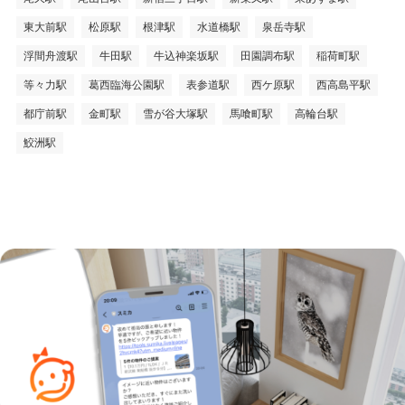
東大前駅
松原駅
根津駅
水道橋駅
泉岳寺駅
浮間舟渡駅
牛田駅
牛込神楽坂駅
田園調布駅
稲荷町駅
等々力駅
葛西臨海公園駅
表参道駅
西ケ原駅
西高島平駅
都庁前駅
金町駅
雪が谷大塚駅
馬喰町駅
高輪台駅
鮫洲駅