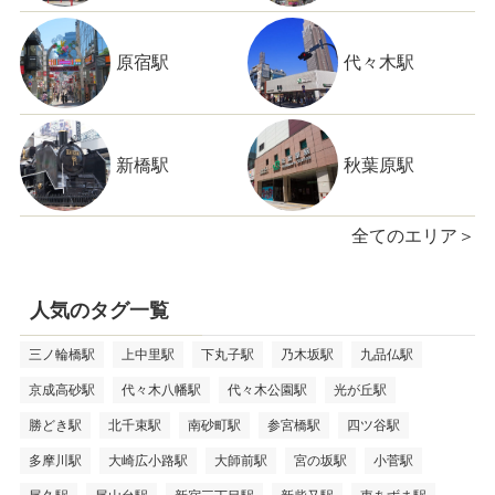
原宿駅
代々木駅
新橋駅
秋葉原駅
全てのエリア＞
人気のタグ一覧
三ノ輪橋駅
上中里駅
下丸子駅
乃木坂駅
九品仏駅
京成高砂駅
代々木八幡駅
代々木公園駅
光が丘駅
勝どき駅
北千束駅
南砂町駅
参宮橋駅
四ツ谷駅
多摩川駅
大崎広小路駅
大師前駅
宮の坂駅
小菅駅