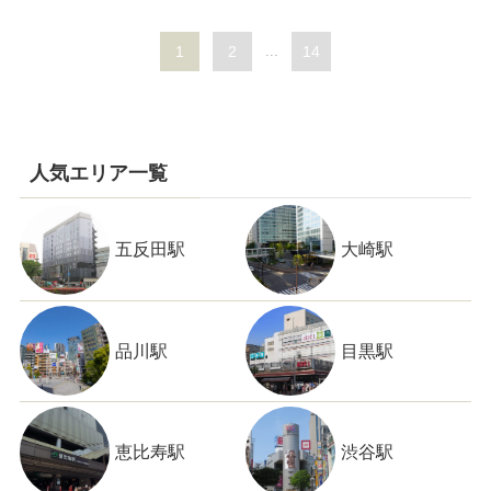
1
2
...
14
人気エリア一覧
五反田駅
大崎駅
品川駅
目黒駅
恵比寿駅
渋谷駅