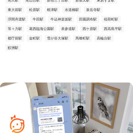
尾久駅
尾山台駅
新宿三丁目駅
新柴又駅
東あずま駅
東大前駅
松原駅
根津駅
水道橋駅
泉岳寺駅
浮間舟渡駅
牛田駅
牛込神楽坂駅
田園調布駅
稲荷町駅
等々力駅
葛西臨海公園駅
表参道駅
西ケ原駅
西高島平駅
都庁前駅
金町駅
雪が谷大塚駅
馬喰町駅
高輪台駅
鮫洲駅