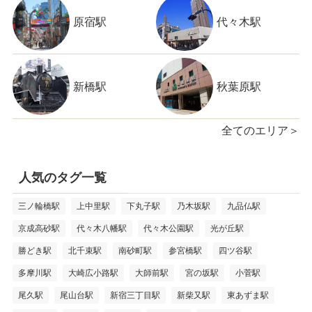
原宿駅
代々木駅
新橋駅
秋葉原駅
全てのエリア＞
人気のタグ一覧
三ノ輪橋駅
上中里駅
下丸子駅
乃木坂駅
九品仏駅
京成高砂駅
代々木八幡駅
代々木公園駅
光が丘駅
勝どき駅
北千束駅
南砂町駅
参宮橋駅
四ツ谷駅
多摩川駅
大崎広小路駅
大師前駅
宮の坂駅
小菅駅
尾久駅
尾山台駅
新宿三丁目駅
新柴又駅
東あずま駅