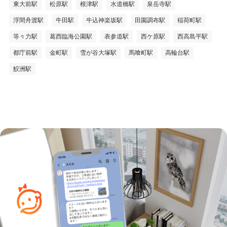
東大前駅
松原駅
根津駅
水道橋駅
泉岳寺駅
浮間舟渡駅
牛田駅
牛込神楽坂駅
田園調布駅
稲荷町駅
等々力駅
葛西臨海公園駅
表参道駅
西ケ原駅
西高島平駅
都庁前駅
金町駅
雪が谷大塚駅
馬喰町駅
高輪台駅
鮫洲駅