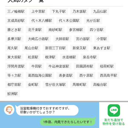
三ノ輪橋駅
上中里駅
下丸子駅
乃木坂駅
九品仏駅
京成高砂駅
代々木八幡駅
代々木公園駅
光が丘駅
勝どき駅
北千束駅
南砂町駅
参宮橋駅
四ツ谷駅
多摩川駅
大崎広小路駅
大師前駅
宮の坂駅
小菅駅
尾久駅
尾山台駅
新宿三丁目駅
新柴又駅
東あずま駅
東大前駅
松原駅
根津駅
水道橋駅
泉岳寺駅
浮間舟渡駅
牛田駅
牛込神楽坂駅
田園調布駅
稲荷町駅
等々力駅
葛西臨海公園駅
表参道駅
西ケ原駅
西高島平駅
都庁前駅
金町駅
雪が谷大塚駅
馬喰町駅
高輪台駅
鮫洲駅