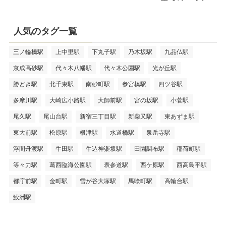
人気のタグ一覧
三ノ輪橋駅
上中里駅
下丸子駅
乃木坂駅
九品仏駅
京成高砂駅
代々木八幡駅
代々木公園駅
光が丘駅
勝どき駅
北千束駅
南砂町駅
参宮橋駅
四ツ谷駅
多摩川駅
大崎広小路駅
大師前駅
宮の坂駅
小菅駅
尾久駅
尾山台駅
新宿三丁目駅
新柴又駅
東あずま駅
東大前駅
松原駅
根津駅
水道橋駅
泉岳寺駅
浮間舟渡駅
牛田駅
牛込神楽坂駅
田園調布駅
稲荷町駅
等々力駅
葛西臨海公園駅
表参道駅
西ケ原駅
西高島平駅
都庁前駅
金町駅
雪が谷大塚駅
馬喰町駅
高輪台駅
鮫洲駅