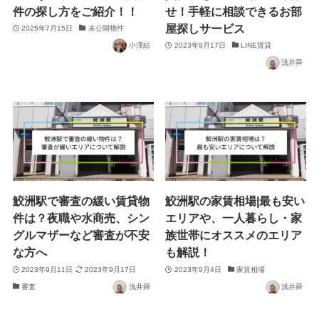
件の探し方をご紹介！！
せ！手軽に相談できるお部
屋探しサービス
2025年7月15日
未公開物件
小澤結
2023年9月17日
LINE賃貸
浅井舜
鮫洲駅で審査の緩い賃貸物
鮫洲駅の家賃相場|最も安い
件は？夜職や水商売、シン
エリアや、一人暮らし・家
グルマザーなど審査が不安
族世帯にオススメのエリア
な方へ
も解説！
2023年9月11日
2023年9月17日
2023年9月4日
家賃相場
審査
浅井舜
浅井舜