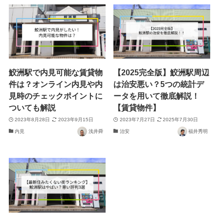
鮫洲駅で内見可能な賃貸物
【2025完全版】鮫洲駅周辺
件は？オンライン内見や内
は治安悪い？5つの統計デ
見時のチェックポイントに
ータを用いて徹底解説！
ついても解説
【賃貸物件】
2023年8月28日
2023年9月15日
2023年7月27日
2025年7月30日
内見
浅井舜
治安
福井秀明