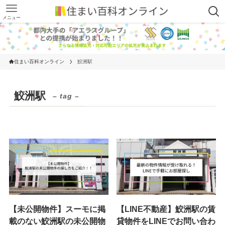
メニュー
住まい百科オンライン
鮫洲駅
鮫洲駅
– tag –
【未公開物件】スーモに掲
【LINE不動産】鮫洲駅の賃
載のない鮫洲駅の未公開物
貸物件をLINEでお問い合わ