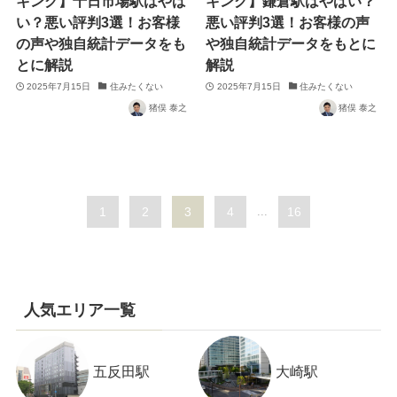
キング】十日市場駅はやば
キング】鎌倉駅はやばい？
い？悪い評判3選！お客様
悪い評判3選！お客様の声
の声や独自統計データをも
や独自統計データをもとに
とに解説
解説
2025年7月15日
住みたくない
2025年7月15日
住みたくない
猪俣 泰之
猪俣 泰之
1
2
3
4
...
16
人気エリア一覧
五反田駅
大崎駅