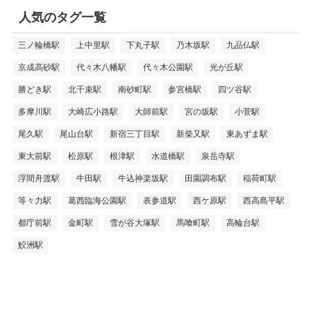
人気のタグ一覧
三ノ輪橋駅
上中里駅
下丸子駅
乃木坂駅
九品仏駅
京成高砂駅
代々木八幡駅
代々木公園駅
光が丘駅
勝どき駅
北千束駅
南砂町駅
参宮橋駅
四ツ谷駅
多摩川駅
大崎広小路駅
大師前駅
宮の坂駅
小菅駅
尾久駅
尾山台駅
新宿三丁目駅
新柴又駅
東あずま駅
東大前駅
松原駅
根津駅
水道橋駅
泉岳寺駅
浮間舟渡駅
牛田駅
牛込神楽坂駅
田園調布駅
稲荷町駅
等々力駅
葛西臨海公園駅
表参道駅
西ケ原駅
西高島平駅
都庁前駅
金町駅
雪が谷大塚駅
馬喰町駅
高輪台駅
鮫洲駅