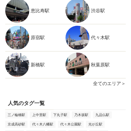
恵比寿駅
渋谷駅
原宿駅
代々木駅
新橋駅
秋葉原駅
全てのエリア＞
人気のタグ一覧
三ノ輪橋駅
上中里駅
下丸子駅
乃木坂駅
九品仏駅
京成高砂駅
代々木八幡駅
代々木公園駅
光が丘駅