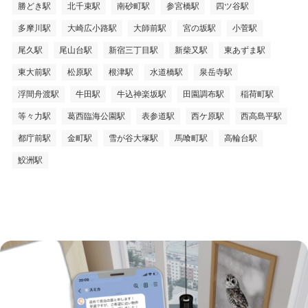
勝どき駅
北千束駅
南砂町駅
参宮橋駅
四ツ谷駅
多摩川駅
大崎広小路駅
大師前駅
宮の坂駅
小菅駅
尾久駅
尾山台駅
新宿三丁目駅
新柴又駅
東あずま駅
東大前駅
松原駅
根津駅
水道橋駅
泉岳寺駅
浮間舟渡駅
牛田駅
牛込神楽坂駅
田園調布駅
稲荷町駅
等々力駅
葛西臨海公園駅
表参道駅
西ケ原駅
西高島平駅
都庁前駅
金町駅
雪が谷大塚駅
馬喰町駅
高輪台駅
鮫洲駅