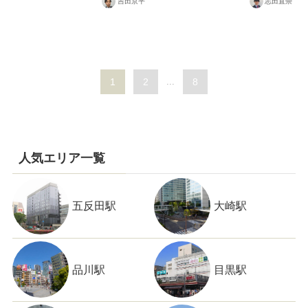
吉田京平
志田直崇
1
2
...
8
人気エリア一覧
五反田駅
大崎駅
品川駅
目黒駅