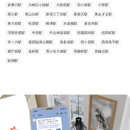
多摩川駅
大崎広小路駅
大師前駅
宮の坂駅
小菅駅
尾久駅
尾山台駅
新宿三丁目駅
新柴又駅
東あずま駅
東大前駅
松原駅
根津駅
水道橋駅
泉岳寺駅
浮間舟渡駅
牛田駅
牛込神楽坂駅
田園調布駅
稲荷町駅
等々力駅
葛西臨海公園駅
表参道駅
西ケ原駅
西高島平駅
都庁前駅
金町駅
雪が谷大塚駅
馬喰町駅
高輪台駅
鮫洲駅