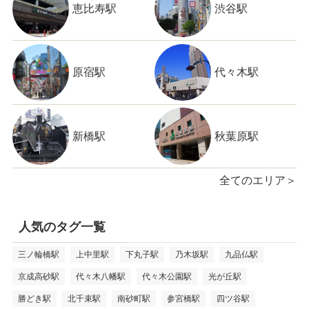
恵比寿駅
渋谷駅
原宿駅
代々木駅
新橋駅
秋葉原駅
全てのエリア＞
人気のタグ一覧
三ノ輪橋駅
上中里駅
下丸子駅
乃木坂駅
九品仏駅
京成高砂駅
代々木八幡駅
代々木公園駅
光が丘駅
勝どき駅
北千束駅
南砂町駅
参宮橋駅
四ツ谷駅