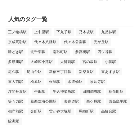
人気のタグ一覧
三ノ輪橋駅
上中里駅
下丸子駅
乃木坂駅
九品仏駅
京成高砂駅
代々木八幡駅
代々木公園駅
光が丘駅
勝どき駅
北千束駅
南砂町駅
参宮橋駅
四ツ谷駅
多摩川駅
大崎広小路駅
大師前駅
宮の坂駅
小菅駅
尾久駅
尾山台駅
新宿三丁目駅
新柴又駅
東あずま駅
東大前駅
松原駅
根津駅
水道橋駅
泉岳寺駅
浮間舟渡駅
牛田駅
牛込神楽坂駅
田園調布駅
稲荷町駅
等々力駅
葛西臨海公園駅
表参道駅
西ケ原駅
西高島平駅
都庁前駅
金町駅
雪が谷大塚駅
馬喰町駅
高輪台駅
鮫洲駅