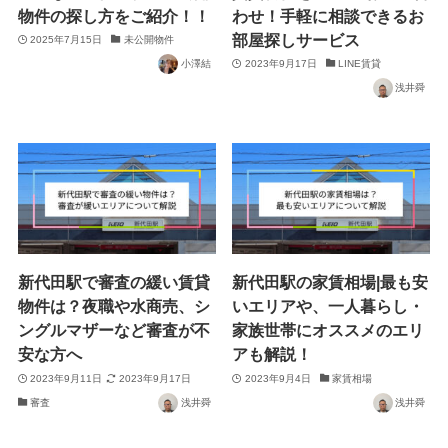
物件の探し方をご紹介！！
わせ！手軽に相談できるお
部屋探しサービス
2025年7月15日
未公開物件
小澤結
2023年9月17日
LINE賃貸
浅井舜
新代田駅で審査の緩い賃貸
新代田駅の家賃相場|最も安
物件は？夜職や水商売、シ
いエリアや、一人暮らし・
ングルマザーなど審査が不
家族世帯にオススメのエリ
安な方へ
アも解説！
2023年9月11日
2023年9月17日
2023年9月4日
家賃相場
審査
浅井舜
浅井舜