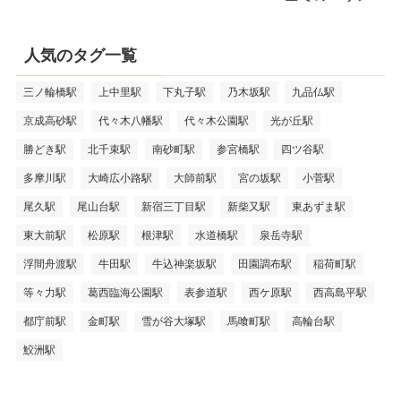
人気のタグ一覧
三ノ輪橋駅
上中里駅
下丸子駅
乃木坂駅
九品仏駅
京成高砂駅
代々木八幡駅
代々木公園駅
光が丘駅
勝どき駅
北千束駅
南砂町駅
参宮橋駅
四ツ谷駅
多摩川駅
大崎広小路駅
大師前駅
宮の坂駅
小菅駅
尾久駅
尾山台駅
新宿三丁目駅
新柴又駅
東あずま駅
東大前駅
松原駅
根津駅
水道橋駅
泉岳寺駅
浮間舟渡駅
牛田駅
牛込神楽坂駅
田園調布駅
稲荷町駅
等々力駅
葛西臨海公園駅
表参道駅
西ケ原駅
西高島平駅
都庁前駅
金町駅
雪が谷大塚駅
馬喰町駅
高輪台駅
鮫洲駅