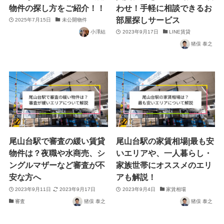
物件の探し方をご紹介！！
わせ！手軽に相談できるお
部屋探しサービス
2025年7月15日
未公開物件
小澤結
2023年9月17日
LINE賃貸
猪俣 泰之
尾山台駅で審査の緩い賃貸
尾山台駅の家賃相場|最も安
物件は？夜職や水商売、シ
いエリアや、一人暮らし・
ングルマザーなど審査が不
家族世帯にオススメのエリ
安な方へ
アも解説！
2023年9月11日
2023年9月17日
2023年9月4日
家賃相場
審査
猪俣 泰之
猪俣 泰之