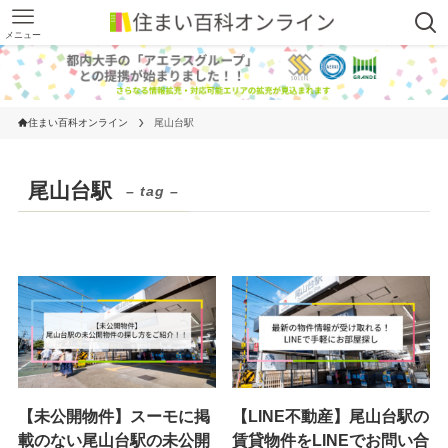
メニュー
住まい百科オンライン
尾山台駅
尾山台駅
– tag –
【未公開物件】スーモに掲
【LINE不動産】尾山台駅の
載のない尾山台駅の未公開
賃貸物件をLINEでお問い合