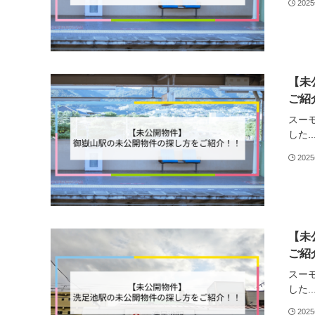
202
【未
ご紹
スー
した..
202
【未
ご紹
スー
した..
202