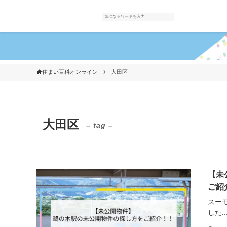
住まい百科オンライン
大田区
大田区
– tag –
【未
ご紹
スー
した..