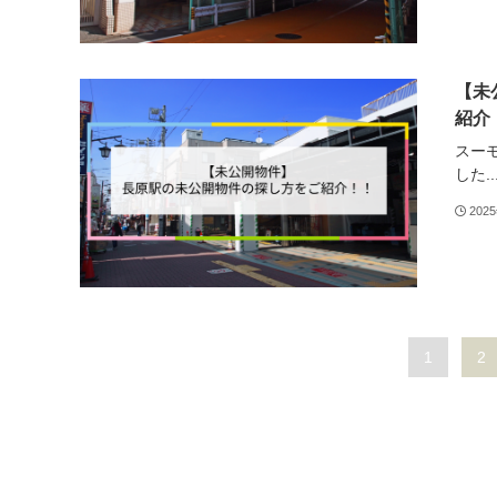
【未
紹介
スー
した..
202
1
2