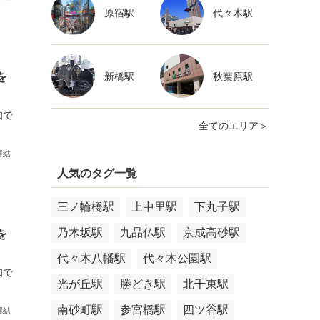
原宿駅
代々木駅
新橋駅
秋葉原駅
を
知で
全てのエリア＞
澤結
人気のタグ一覧
三ノ輪橋駅
上中里駅
下丸子駅
乃木坂駅
九品仏駅
京成高砂駅
を
代々木八幡駅
代々木公園駅
知で
光が丘駅
勝どき駅
北千束駅
南砂町駅
参宮橋駅
四ツ谷駅
澤結