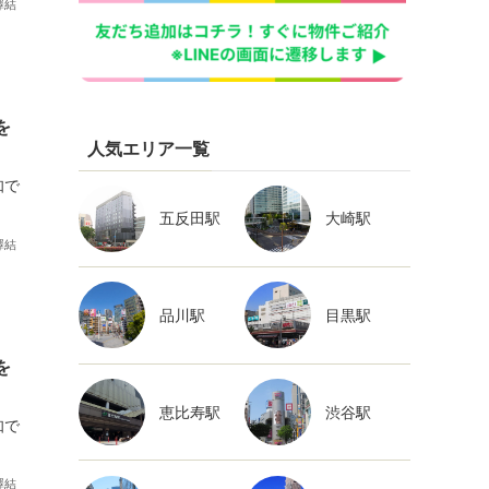
澤結
を
人気エリア一覧
知で
五反田駅
大崎駅
澤結
品川駅
目黒駅
を
恵比寿駅
渋谷駅
知で
澤結