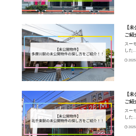
【未
ご紹
スー
した..
202
【未
ご紹
スー
した..
202