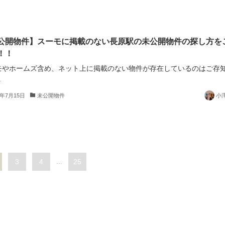
公開物件】スーモに掲載のない長原駅の未公開物件の探し方を
！！
モやホームズ含め、ネット上に掲載のない物件が存在しているのはご存
.
5年7月15日
未公開物件
小
3
4
...
25