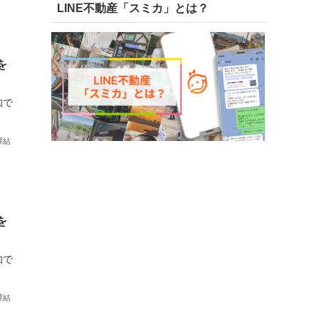
LINE不動産「スミカ」とは？
を
知で
澤結
を
知で
澤結