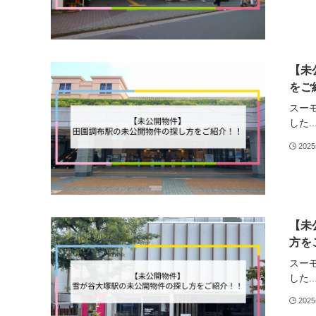
【未
をご
スー
した..
202
【未
方を
スー
した..
202