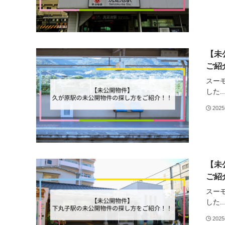
【未
ご紹
スー
した..
202
【未
ご紹
スー
した..
202