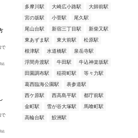
多摩川駅
大崎広小路駅
大師前駅
宮の坂駅
小菅駅
尾久駅
尾山台駅
新宿三丁目駅
新柴又駅
方
東あずま駅
東大前駅
松原駅
知で
根津駅
水道橋駅
泉岳寺駅
浮間舟渡駅
牛田駅
牛込神楽坂駅
澤結
田園調布駅
稲荷町駅
等々力駅
葛西臨海公園駅
表参道駅
西ケ原駅
西高島平駅
都庁前駅
し
金町駅
雪が谷大塚駅
馬喰町駅
知で
高輪台駅
鮫洲駅
澤結