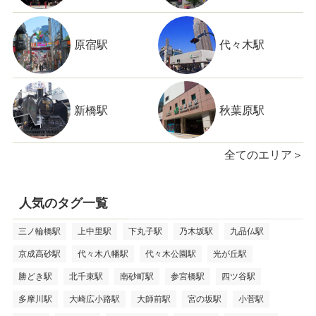
原宿駅
代々木駅
新橋駅
秋葉原駅
全てのエリア＞
人気のタグ一覧
三ノ輪橋駅
上中里駅
下丸子駅
乃木坂駅
九品仏駅
京成高砂駅
代々木八幡駅
代々木公園駅
光が丘駅
勝どき駅
北千束駅
南砂町駅
参宮橋駅
四ツ谷駅
多摩川駅
大崎広小路駅
大師前駅
宮の坂駅
小菅駅