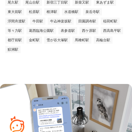
尾久駅
尾山台駅
新宿三丁目駅
新柴又駅
東あずま駅
東大前駅
松原駅
根津駅
水道橋駅
泉岳寺駅
浮間舟渡駅
牛田駅
牛込神楽坂駅
田園調布駅
稲荷町駅
等々力駅
葛西臨海公園駅
表参道駅
西ケ原駅
西高島平駅
都庁前駅
金町駅
雪が谷大塚駅
馬喰町駅
高輪台駅
鮫洲駅