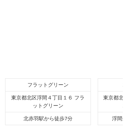
フラットグリーン
コ
東京都北区浮間４丁目１６ フラ
東京都北
ットグリーン
コ
北赤羽駅から徒歩7分
浮間舟