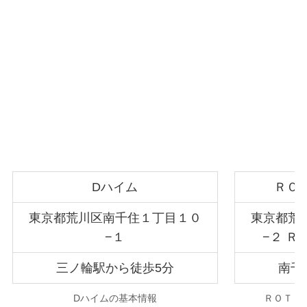
Dハイム
ＲＯ
東京都荒川区南千住１丁目１０
東京都荒
−１
−２ Ｒ
三ノ輪駅から徒歩5分
南千
Dハイムの基本情報
ＲＯＴＩ