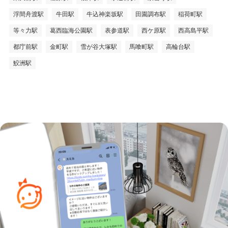
浮間舟渡駅
牛田駅
牛込神楽坂駅
田園調布駅
稲荷町駅
等々力駅
葛西臨海公園駅
表参道駅
西ケ原駅
西高島平駅
都庁前駅
金町駅
雪が谷大塚駅
馬喰町駅
高輪台駅
鮫洲駅