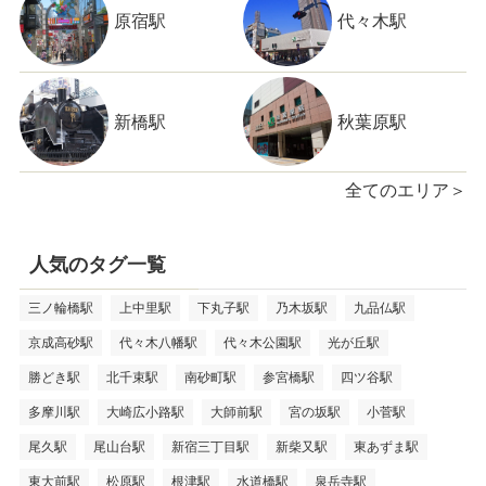
原宿駅
代々木駅
新橋駅
秋葉原駅
全てのエリア＞
人気のタグ一覧
三ノ輪橋駅
上中里駅
下丸子駅
乃木坂駅
九品仏駅
京成高砂駅
代々木八幡駅
代々木公園駅
光が丘駅
勝どき駅
北千束駅
南砂町駅
参宮橋駅
四ツ谷駅
多摩川駅
大崎広小路駅
大師前駅
宮の坂駅
小菅駅
尾久駅
尾山台駅
新宿三丁目駅
新柴又駅
東あずま駅
東大前駅
松原駅
根津駅
水道橋駅
泉岳寺駅