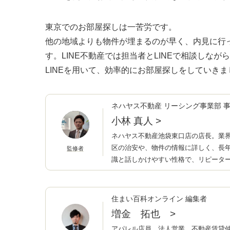
東京でのお部屋探しは一苦労です。
他の地域よりも物件が埋まるのが早く、内見に行
す。LINE不動産では担当者とLINEで相談しな
LINEを用いて、効率的にお部屋探しをしていきま
ネハヤス不動産 リーシング事業部 
小林 真人
>
ネハヤス不動産池袋東口店の店長。業界
区の治安や、物件の情報に詳しく、長
監修者
識と話しかけやすい性格で、リピータ
住まい百科オンライン 編集者
増金 拓也
>
アパレル店員、法人営業、不動産賃貸