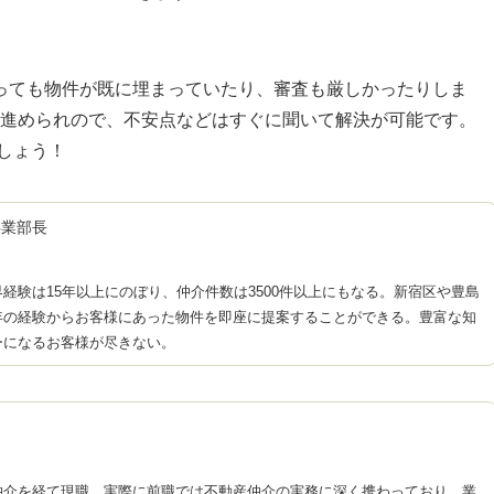
っても物件が既に埋まっていたり、審査も厳しかったりしま
がら進められので、不安点などはすぐに聞いて解決が可能です。
しょう！
事業部長
経験は15年以上にのぼり、仲介件数は3500件以上にもなる。新宿区や豊島
年の経験からお客様にあった物件を即座に提案することができる。豊富な知
ーになるお客様が尽きない。
仲介を経て現職。実際に前職では不動産仲介の実務に深く携わっており、業