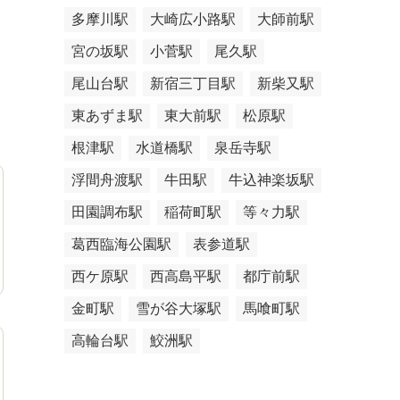
多摩川駅
大崎広小路駅
大師前駅
宮の坂駅
小菅駅
尾久駅
尾山台駅
新宿三丁目駅
新柴又駅
東あずま駅
東大前駅
松原駅
根津駅
水道橋駅
泉岳寺駅
浮間舟渡駅
牛田駅
牛込神楽坂駅
田園調布駅
稲荷町駅
等々力駅
葛西臨海公園駅
表参道駅
西ケ原駅
西高島平駅
都庁前駅
金町駅
雪が谷大塚駅
馬喰町駅
高輪台駅
鮫洲駅