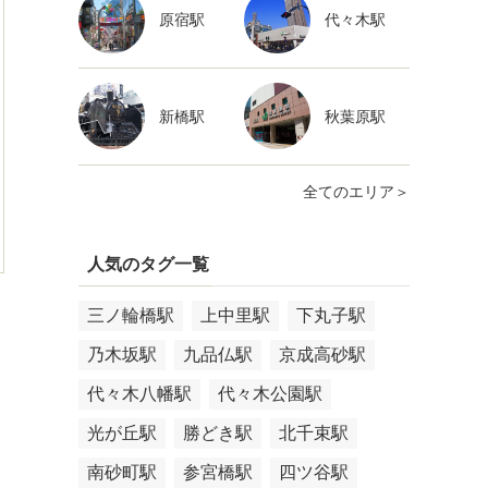
原宿駅
代々木駅
新橋駅
秋葉原駅
全てのエリア＞
人気のタグ一覧
三ノ輪橋駅
上中里駅
下丸子駅
乃木坂駅
九品仏駅
京成高砂駅
代々木八幡駅
代々木公園駅
光が丘駅
勝どき駅
北千束駅
南砂町駅
参宮橋駅
四ツ谷駅