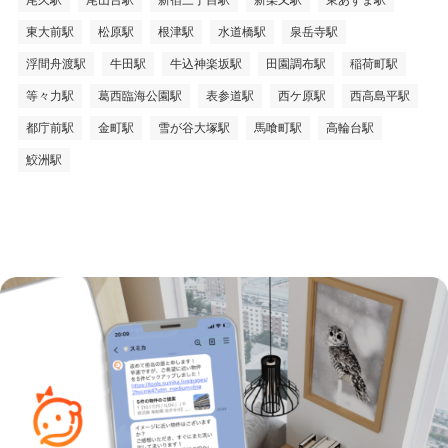
尾久駅
尾山台駅
新宿三丁目駅
新柴又駅
東あずま駅
東大前駅
松原駅
根津駅
水道橋駅
泉岳寺駅
浮間舟渡駅
牛田駅
牛込神楽坂駅
田園調布駅
稲荷町駅
等々力駅
葛西臨海公園駅
表参道駅
西ケ原駅
西高島平駅
都庁前駅
金町駅
雪が谷大塚駅
馬喰町駅
高輪台駅
鮫洲駅