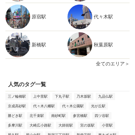
原宿駅
代々木駅
新橋駅
秋葉原駅
全てのエリア＞
人気のタグ一覧
三ノ輪橋駅
上中里駅
下丸子駅
乃木坂駅
九品仏駅
京成高砂駅
代々木八幡駅
代々木公園駅
光が丘駅
勝どき駅
北千束駅
南砂町駅
参宮橋駅
四ツ谷駅
多摩川駅
大崎広小路駅
大師前駅
宮の坂駅
小菅駅