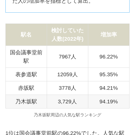
た人の増加率を指標として算出。
検討していた
駅名
増加率
人数(
2022年
)
国会議事堂前
7967人
96.22%
駅
表参道駅
12059人
95.35%
赤坂駅
3778人
94.21%
乃木坂駅
3,729人
94.19%
乃木坂駅周辺の人気な駅ランキング
1位は国会議事堂前駅の96.22%でした。人気な駅