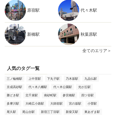
原宿駅
代々木駅
新橋駅
秋葉原駅
全てのエリア＞
人気のタグ一覧
三ノ輪橋駅
上中里駅
下丸子駅
乃木坂駅
九品仏駅
京成高砂駅
代々木八幡駅
代々木公園駅
光が丘駅
勝どき駅
北千束駅
南砂町駅
参宮橋駅
四ツ谷駅
多摩川駅
大崎広小路駅
大師前駅
宮の坂駅
小菅駅
尾久駅
尾山台駅
新宿三丁目駅
新柴又駅
東あずま駅