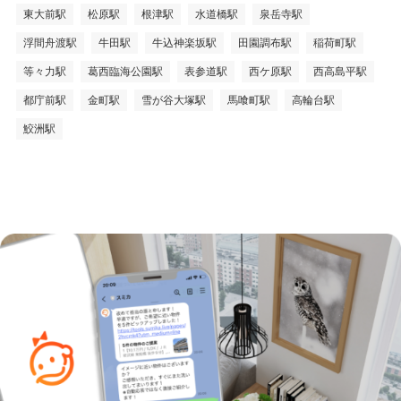
東大前駅
松原駅
根津駅
水道橋駅
泉岳寺駅
浮間舟渡駅
牛田駅
牛込神楽坂駅
田園調布駅
稲荷町駅
等々力駅
葛西臨海公園駅
表参道駅
西ケ原駅
西高島平駅
都庁前駅
金町駅
雪が谷大塚駅
馬喰町駅
高輪台駅
鮫洲駅