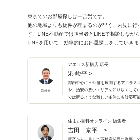
東京でのお部屋探しは一苦労です。
他の地域よりも物件が埋まるのが早く、内見に行
す。LINE不動産では担当者とLINEで相談しな
LINEを用いて、効率的にお部屋探しをしていきま
アエラス新橋店 店長
港 峻平
>
都内中心に70店舗を展開するアエラス
や、治安の悪いエリアを知り尽くして
監修者
では断るような難しい条件にも対応可
住まい百科オンライン 編集者
吉田 京平
>
新卒から一貫して不動産業界に従事し