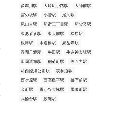
多摩川駅
大崎広小路駅
大師前駅
宮の坂駅
小菅駅
尾久駅
尾山台駅
新宿三丁目駅
新柴又駅
東あずま駅
東大前駅
松原駅
根津駅
水道橋駅
泉岳寺駅
浮間舟渡駅
牛田駅
牛込神楽坂駅
田園調布駅
稲荷町駅
等々力駅
葛西臨海公園駅
表参道駅
西ケ原駅
西高島平駅
都庁前駅
金町駅
雪が谷大塚駅
馬喰町駅
高輪台駅
鮫洲駅