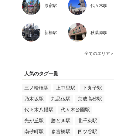
原宿駅
代々木駅
新橋駅
秋葉原駅
全てのエリア＞
人気のタグ一覧
三ノ輪橋駅
上中里駅
下丸子駅
乃木坂駅
九品仏駅
京成高砂駅
代々木八幡駅
代々木公園駅
光が丘駅
勝どき駅
北千束駅
南砂町駅
参宮橋駅
四ツ谷駅