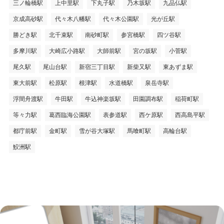
三ノ輪橋駅
上中里駅
下丸子駅
乃木坂駅
九品仏駅
京成高砂駅
代々木八幡駅
代々木公園駅
光が丘駅
勝どき駅
北千束駅
南砂町駅
参宮橋駅
四ツ谷駅
多摩川駅
大崎広小路駅
大師前駅
宮の坂駅
小菅駅
尾久駅
尾山台駅
新宿三丁目駅
新柴又駅
東あずま駅
東大前駅
松原駅
根津駅
水道橋駅
泉岳寺駅
浮間舟渡駅
牛田駅
牛込神楽坂駅
田園調布駅
稲荷町駅
等々力駅
葛西臨海公園駅
表参道駅
西ケ原駅
西高島平駅
都庁前駅
金町駅
雪が谷大塚駅
馬喰町駅
高輪台駅
鮫洲駅