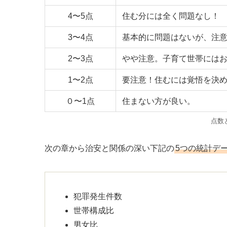
4〜5点
住む分には全く問題なし！
3〜4点
基本的に問題はないが、注
2〜3点
やや注意。子育て世帯には
1〜2点
要注意！住むには覚悟を決
０〜1点
住まない方が良い。
点数
次の章から治安と関係の深い下記の
5つの統計デ
犯罪発生件数
世帯構成比
男女比