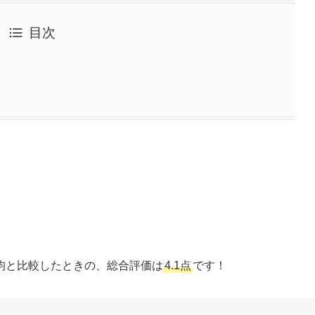
目次
均と比較したときの、総合評価は
4.1点
です！