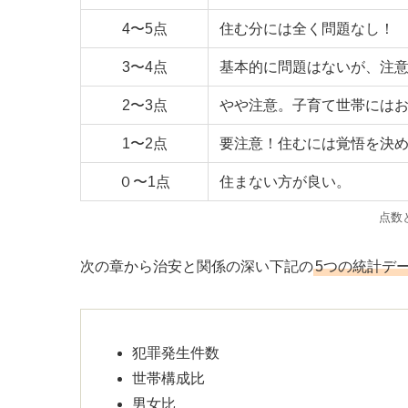
4〜5点
住む分には全く問題なし！
3〜4点
基本的に問題はないが、注
2〜3点
やや注意。子育て世帯には
1〜2点
要注意！住むには覚悟を決
０〜1点
住まない方が良い。
点数
次の章から治安と関係の深い下記の
5つの統計デ
犯罪発生件数
世帯構成比
男女比