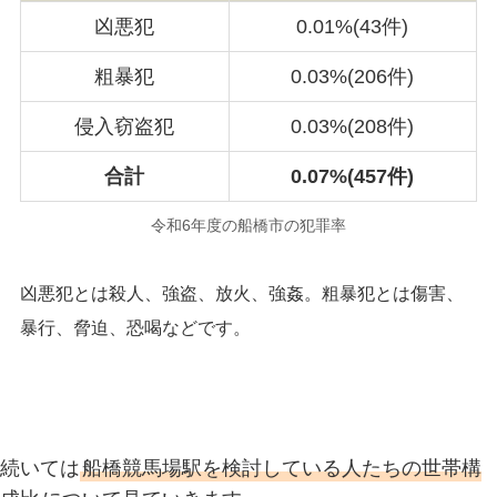
凶悪犯
0.01%(43件)
粗暴犯
0.03%(206件)
侵入窃盗犯
0.03%(208件)
合
計
0.07%(457件)
令和6年度の船橋市の犯罪率
凶悪犯とは殺人、強盗、放火、強姦。粗暴犯とは傷害、
暴行、脅迫、恐喝などです。
続いては
船橋競馬場駅を検討している人たちの世帯構