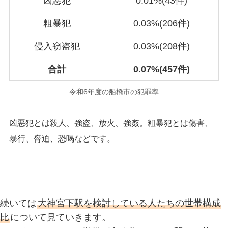
凶悪犯
0.01%(43件)
粗暴犯
0.03%(206件)
侵入窃盗犯
0.03%(208件)
合
計
0.07%(457件)
令和6年度の船橋市の犯罪率
凶悪犯とは殺人、強盗、放火、強姦。粗暴犯とは傷害、
暴行、脅迫、恐喝などです。
続いては
大神宮下駅を検討している人たちの世帯構成
比
について見ていきます。