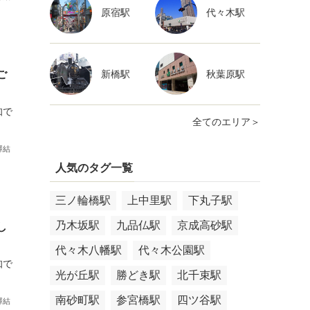
原宿駅
代々木駅
新橋駅
秋葉原駅
ご
知で
全てのエリア＞
澤結
人気のタグ一覧
三ノ輪橋駅
上中里駅
下丸子駅
乃木坂駅
九品仏駅
京成高砂駅
し
代々木八幡駅
代々木公園駅
知で
光が丘駅
勝どき駅
北千束駅
南砂町駅
参宮橋駅
四ツ谷駅
澤結