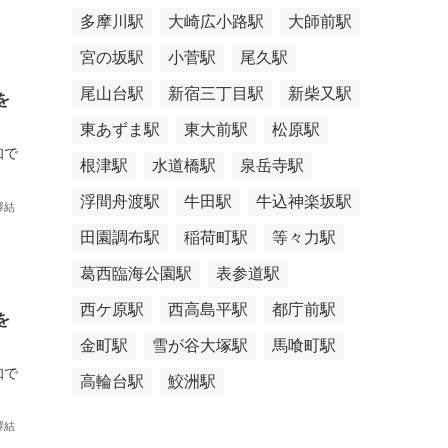
多摩川駅
大崎広小路駅
大師前駅
宮の坂駅
小菅駅
尾久駅
尾山台駅
新宿三丁目駅
新柴又駅
を
東あずま駅
東大前駅
松原駅
知で
根津駅
水道橋駅
泉岳寺駅
浮間舟渡駅
牛田駅
牛込神楽坂駅
澤結
田園調布駅
稲荷町駅
等々力駅
葛西臨海公園駅
表参道駅
西ケ原駅
西高島平駅
都庁前駅
を
金町駅
雪が谷大塚駅
馬喰町駅
知で
高輪台駅
鮫洲駅
澤結