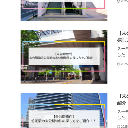
202
【未
探し
スー
した..
202
【未
紹介
スー
した..
202