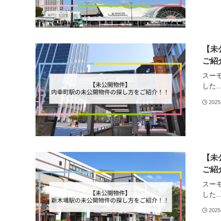
【未
ご紹
スー
した..
202
【未
ご紹
スー
した..
202