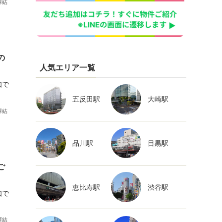
澤結
の
人気エリア一覧
知で
五反田駅
大崎駅
澤結
品川駅
目黒駅
ご
恵比寿駅
渋谷駅
知で
澤結