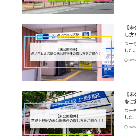
【未
し方
スー
した..
202
【未
をご
スー
した..
202