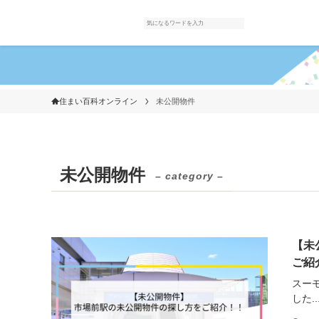
住まい百科オンライン
未公開物件
未公開物件
– category –
【未
ご紹
スー
した..