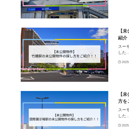
【未
紹介
スー
した..
202
【未
方を
スー
した..
202