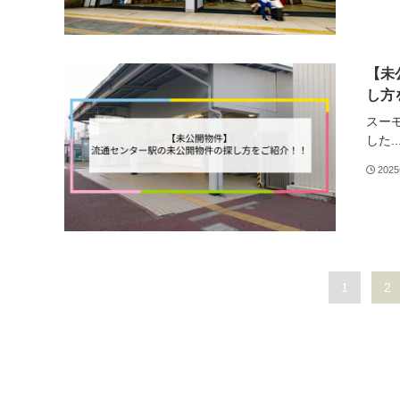
【未
し方
スー
した..
202
1
2