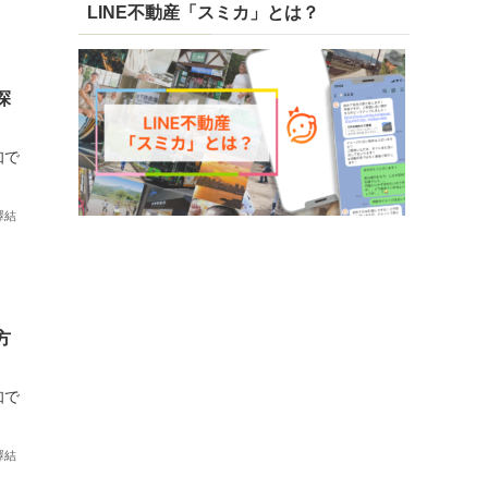
LINE不動産「スミカ」とは？
探
知で
澤結
方
知で
澤結