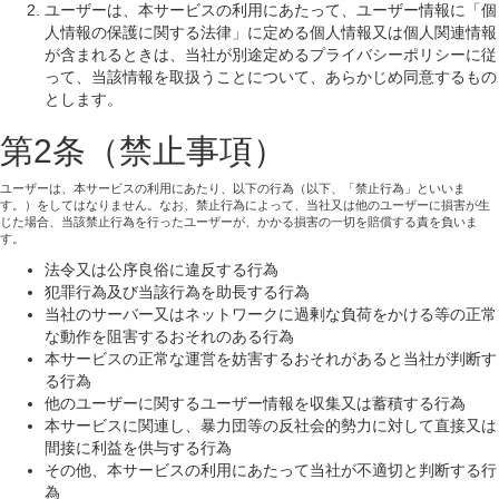
ユーザーは、本サービスの利用にあたって、ユーザー情報に「個
人情報の保護に関する法律」に定める個人情報又は個人関連情報
が含まれるときは、当社が別途定めるプライバシーポリシーに従
って、当該情報を取扱うことについて、あらかじめ同意するもの
とします。
第2条（禁止事項）
ユーザーは、本サービスの利用にあたり、以下の行為（以下、「禁止行為」といいま
す。）をしてはなりません。なお、禁止行為によって、当社又は他のユーザーに損害が生
じた場合、当該禁止行為を行ったユーザーが、かかる損害の一切を賠償する責を負いま
す。
法令又は公序良俗に違反する行為
犯罪行為及び当該行為を助長する行為
当社のサーバー又はネットワークに過剰な負荷をかける等の正常
な動作を阻害するおそれのある行為
本サービスの正常な運営を妨害するおそれがあると当社が判断す
る行為
他のユーザーに関するユーザー情報を収集又は蓄積する行為
本サービスに関連し、暴力団等の反社会的勢力に対して直接又は
間接に利益を供与する行為
その他、本サービスの利用にあたって当社が不適切と判断する行
為