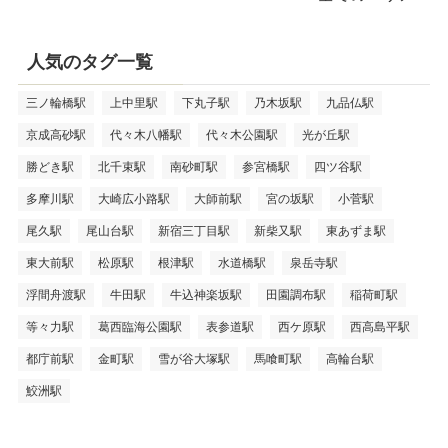
人気のタグ一覧
三ノ輪橋駅
上中里駅
下丸子駅
乃木坂駅
九品仏駅
京成高砂駅
代々木八幡駅
代々木公園駅
光が丘駅
勝どき駅
北千束駅
南砂町駅
参宮橋駅
四ツ谷駅
多摩川駅
大崎広小路駅
大師前駅
宮の坂駅
小菅駅
尾久駅
尾山台駅
新宿三丁目駅
新柴又駅
東あずま駅
東大前駅
松原駅
根津駅
水道橋駅
泉岳寺駅
浮間舟渡駅
牛田駅
牛込神楽坂駅
田園調布駅
稲荷町駅
等々力駅
葛西臨海公園駅
表参道駅
西ケ原駅
西高島平駅
都庁前駅
金町駅
雪が谷大塚駅
馬喰町駅
高輪台駅
鮫洲駅