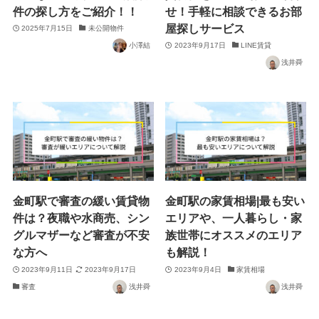
件の探し方をご紹介！！
せ！手軽に相談できるお部
屋探しサービス
2025年7月15日
未公開物件
小澤結
2023年9月17日
LINE賃貸
浅井舜
金町駅で審査の緩い賃貸物
金町駅の家賃相場|最も安い
件は？夜職や水商売、シン
エリアや、一人暮らし・家
グルマザーなど審査が不安
族世帯にオススメのエリア
な方へ
も解説！
2023年9月11日
2023年9月17日
2023年9月4日
家賃相場
審査
浅井舜
浅井舜