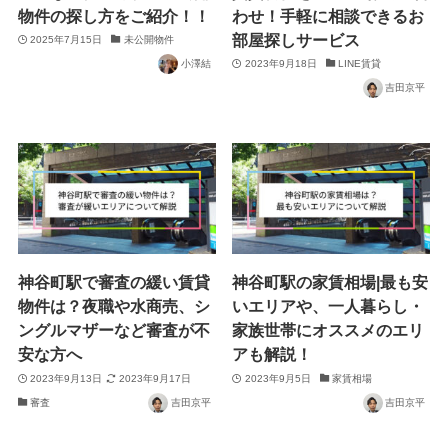
物件の探し方をご紹介！！
わせ！手軽に相談できるお
部屋探しサービス
2025年7月15日
未公開物件
小澤結
2023年9月18日
LINE賃貸
吉田京平
神谷町駅で審査の緩い賃貸
神谷町駅の家賃相場|最も安
物件は？夜職や水商売、シ
いエリアや、一人暮らし・
ングルマザーなど審査が不
家族世帯にオススメのエリ
安な方へ
アも解説！
2023年9月13日
2023年9月17日
2023年9月5日
家賃相場
審査
吉田京平
吉田京平