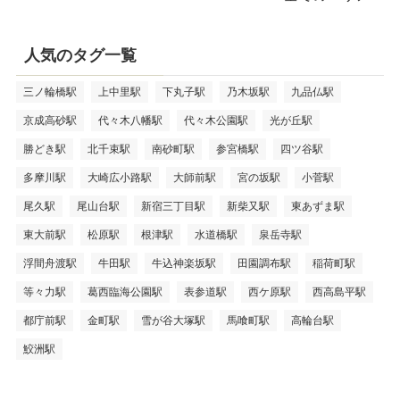
人気のタグ一覧
三ノ輪橋駅
上中里駅
下丸子駅
乃木坂駅
九品仏駅
京成高砂駅
代々木八幡駅
代々木公園駅
光が丘駅
勝どき駅
北千束駅
南砂町駅
参宮橋駅
四ツ谷駅
多摩川駅
大崎広小路駅
大師前駅
宮の坂駅
小菅駅
尾久駅
尾山台駅
新宿三丁目駅
新柴又駅
東あずま駅
東大前駅
松原駅
根津駅
水道橋駅
泉岳寺駅
浮間舟渡駅
牛田駅
牛込神楽坂駅
田園調布駅
稲荷町駅
等々力駅
葛西臨海公園駅
表参道駅
西ケ原駅
西高島平駅
都庁前駅
金町駅
雪が谷大塚駅
馬喰町駅
高輪台駅
鮫洲駅