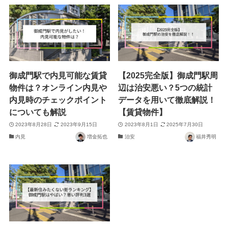
御成門駅で内見可能な賃貸
【2025完全版】御成門駅周
物件は？オンライン内見や
辺は治安悪い？5つの統計
内見時のチェックポイント
データを用いて徹底解説！
についても解説
【賃貸物件】
2023年8月28日
2023年9月15日
2023年8月1日
2025年7月30日
内見
増金拓也
治安
福井秀明