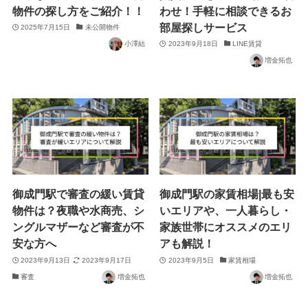
物件の探し方をご紹介！！
わせ！手軽に相談できるお
部屋探しサービス
2025年7月15日
未公開物件
小澤結
2023年9月18日
LINE賃貸
増金拓也
御成門駅で審査の緩い賃貸
御成門駅の家賃相場|最も安
物件は？夜職や水商売、シ
いエリアや、一人暮らし・
ングルマザーなど審査が不
家族世帯にオススメのエリ
安な方へ
アも解説！
2023年9月13日
2023年9月17日
2023年9月5日
家賃相場
審査
増金拓也
増金拓也