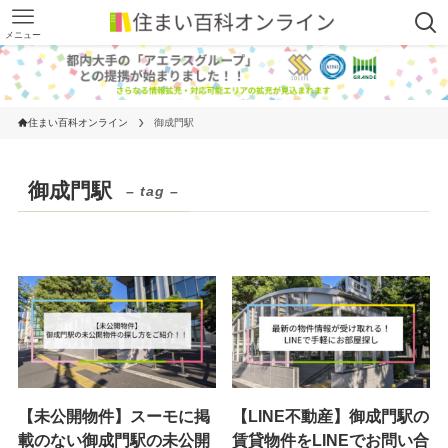
メニュー
住まい百科オンライン
御成門駅
御成門駅
– tag –
【未公開物件】スーモに掲
【LINE不動産】御成門駅の
載のない御成門駅の未公開
賃貸物件をLINEでお問い合