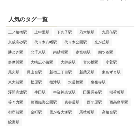
人気のタグ一覧
三ノ輪橋駅
上中里駅
下丸子駅
乃木坂駅
九品仏駅
京成高砂駅
代々木八幡駅
代々木公園駅
光が丘駅
勝どき駅
北千束駅
南砂町駅
参宮橋駅
四ツ谷駅
多摩川駅
大崎広小路駅
大師前駅
宮の坂駅
小菅駅
尾久駅
尾山台駅
新宿三丁目駅
新柴又駅
東あずま駅
東大前駅
松原駅
根津駅
水道橋駅
泉岳寺駅
浮間舟渡駅
牛田駅
牛込神楽坂駅
田園調布駅
稲荷町駅
等々力駅
葛西臨海公園駅
表参道駅
西ケ原駅
西高島平駅
都庁前駅
金町駅
雪が谷大塚駅
馬喰町駅
高輪台駅
鮫洲駅