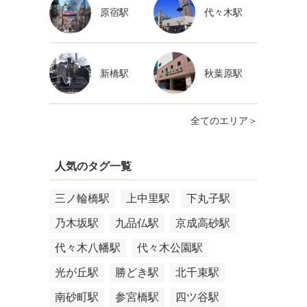
原宿駅
代々木駅
新橋駅
秋葉原駅
全てのエリア＞
人気のタグ一覧
三ノ輪橋駅
上中里駅
下丸子駅
乃木坂駅
九品仏駅
京成高砂駅
代々木八幡駅
代々木公園駅
光が丘駅
勝どき駅
北千束駅
南砂町駅
参宮橋駅
四ツ谷駅