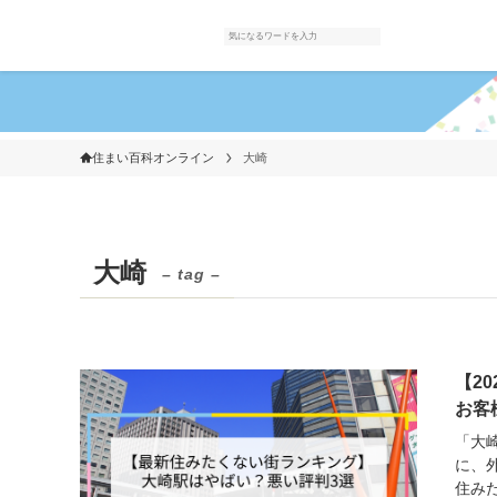
住まい百科オンライン
大崎
大崎
– tag –
【2
お客
「大
に、
住み