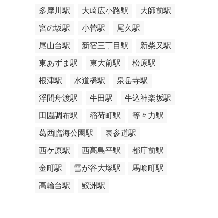
多摩川駅
大崎広小路駅
大師前駅
宮の坂駅
小菅駅
尾久駅
尾山台駅
新宿三丁目駅
新柴又駅
東あずま駅
東大前駅
松原駅
根津駅
水道橋駅
泉岳寺駅
浮間舟渡駅
牛田駅
牛込神楽坂駅
田園調布駅
稲荷町駅
等々力駅
葛西臨海公園駅
表参道駅
西ケ原駅
西高島平駅
都庁前駅
金町駅
雪が谷大塚駅
馬喰町駅
高輪台駅
鮫洲駅