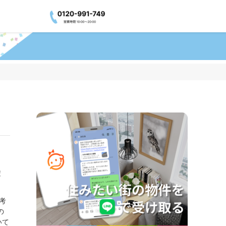
！
考
の
いて