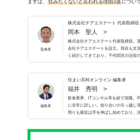
まずは、
住みたくないと言われる理由3選
につい
株式会社チアエステート 代表取締役
岡本 聖人
>
株式会社チアエステート代表取締役。某
会社チアエステートを設立。現在も文
監修者
く紹介してきており、千代田区の治安
住まい百科オンライン 編集者
福井 秀明
>
飲食業界、ITコンサル等を経て現職。
に非常に詳しい。知り合いの引っ越し
編集者
周りも最近は手を伸ばし始めており、