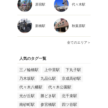
原宿駅
代々木駅
新橋駅
秋葉原駅
全てのエリア＞
人気のタグ一覧
三ノ輪橋駅
上中里駅
下丸子駅
乃木坂駅
九品仏駅
京成高砂駅
代々木八幡駅
代々木公園駅
光が丘駅
勝どき駅
北千束駅
南砂町駅
参宮橋駅
四ツ谷駅