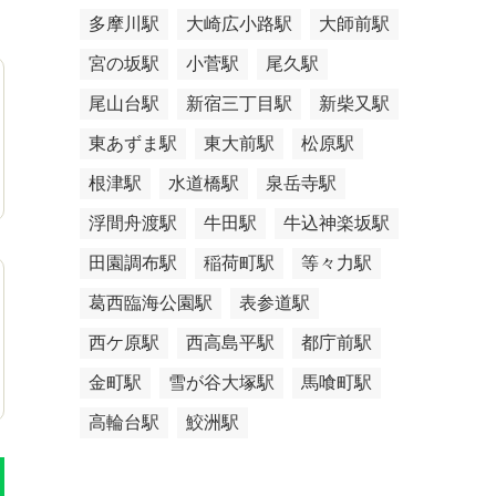
多摩川駅
大崎広小路駅
大師前駅
宮の坂駅
小菅駅
尾久駅
尾山台駅
新宿三丁目駅
新柴又駅
東あずま駅
東大前駅
松原駅
根津駅
水道橋駅
泉岳寺駅
浮間舟渡駅
牛田駅
牛込神楽坂駅
田園調布駅
稲荷町駅
等々力駅
葛西臨海公園駅
表参道駅
西ケ原駅
西高島平駅
都庁前駅
金町駅
雪が谷大塚駅
馬喰町駅
高輪台駅
鮫洲駅